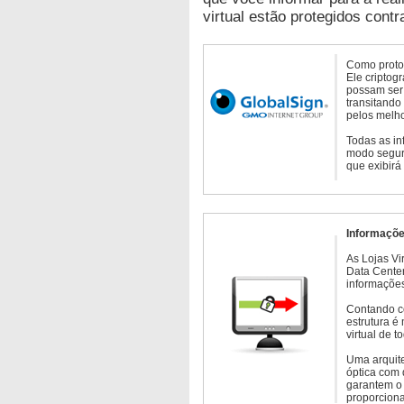
virtual estão protegidos contr
Como protoc
Ele criptog
possam ser 
transitando
pelos melho
Todas as in
modo seguro
que exibirá
Informaçõe
As Lojas Vi
Data Cente
informações
Contando c
estrutura é
virtual de 
Uma arquite
óptica com 
garantem o 
proporcion