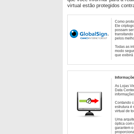
virtual estão protegidos contr
Como protoc
Ele criptog
possam ser 
transitando
pelos melho
Todas as in
modo seguro
que exibirá
Informaçõe
As Lojas Vi
Data Cente
informações
Contando c
estrutura é
virtual de 
Uma arquite
óptica com 
garantem o 
proporcion