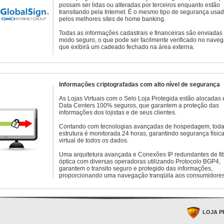
possam ser lidas ou alteradas por terceiros enquanto estão
transitando pela Internet. É o mesmo tipo de segurança usa
pelos melhores sites de home banking.
Todas as informações cadastrais e financeiras são enviadas
modo seguro, o que pode ser facilmente verificado no naveg
que exibirá um cadeado fechado na área externa.
Informações criptografadas com alto nível de segurança
As Lojas Virtuais com o Selo Loja Protegida estão alocadas
Data Centers 100% seguros, que garantem a proteção das
informações dos lojistas e de seus clientes.
Contando com tecnologias avançadas de hospedagem, toda
estrutura é monitorada 24 horas, garantindo segurança física
virtual de todos os dados.
Uma arquitetura avançada e Conexões IP redundantes de fi
óptica com diversas operadoras utilizando Protocolo BGP4,
garantem o transito seguro e protegido das informações,
proporcionando uma navegação tranqüila aos consumidores
LOJA P