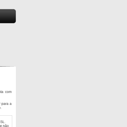
nta com
 para a
.
SSL.
ue não