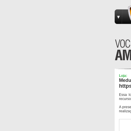
Loja:
Medu
http
Essa l
recurso
A pres
realiza