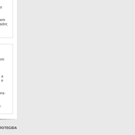
do
 em
ador,
 em
 a
 e
bra-
.
ROTEGIDA