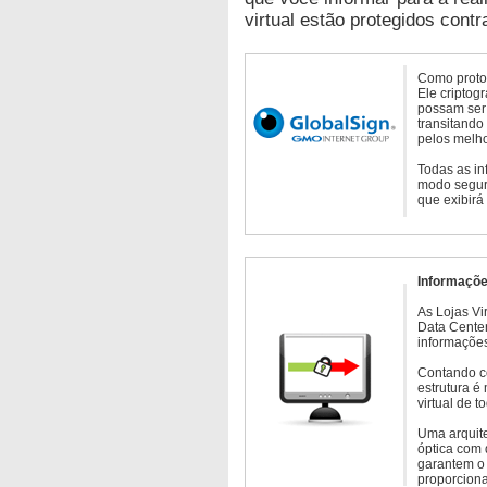
virtual estão protegidos contr
Como protoc
Ele criptog
possam ser 
transitando
pelos melho
Todas as in
modo seguro
que exibirá
Informaçõe
As Lojas Vi
Data Cente
informações
Contando c
estrutura é
virtual de 
Uma arquite
óptica com 
garantem o 
proporcion