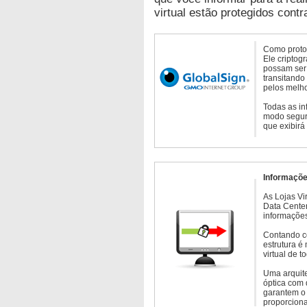
virtual estão protegidos contr
Como protoc
Ele criptog
possam ser 
transitando
pelos melho
Todas as in
modo seguro
que exibirá
Informaçõe
As Lojas Vi
Data Cente
informações
Contando c
estrutura é
virtual de 
Uma arquite
óptica com 
garantem o 
proporcion