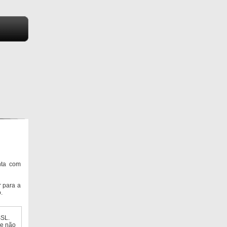
nta com
 para a
.
SSL.
ue não