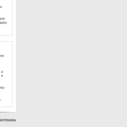
do
 em
ador,
 em
 a
 e
bra-
.
ROTEGIDA