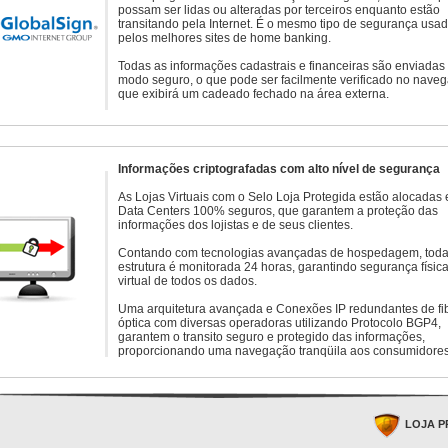
possam ser lidas ou alteradas por terceiros enquanto estão
transitando pela Internet. É o mesmo tipo de segurança usa
pelos melhores sites de home banking.
Todas as informações cadastrais e financeiras são enviadas
modo seguro, o que pode ser facilmente verificado no naveg
que exibirá um cadeado fechado na área externa.
Informações criptografadas com alto nível de segurança
As Lojas Virtuais com o Selo Loja Protegida estão alocadas
Data Centers 100% seguros, que garantem a proteção das
informações dos lojistas e de seus clientes.
Contando com tecnologias avançadas de hospedagem, toda
estrutura é monitorada 24 horas, garantindo segurança física
virtual de todos os dados.
Uma arquitetura avançada e Conexões IP redundantes de fi
óptica com diversas operadoras utilizando Protocolo BGP4,
garantem o transito seguro e protegido das informações,
proporcionando uma navegação tranqüila aos consumidores
LOJA P