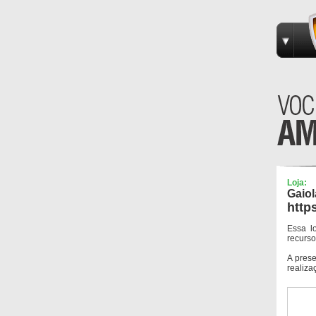
Loja:
Gaiol
http
Essa l
recurso
A pres
realiza