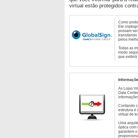
virtual estão protegidos contr
Como protoc
Ele criptog
possam ser 
transitando
pelos melho
Todas as in
modo seguro
que exibirá
Informaçõe
As Lojas Vi
Data Cente
informações
Contando c
estrutura é
virtual de 
Uma arquite
óptica com 
garantem o 
proporcion