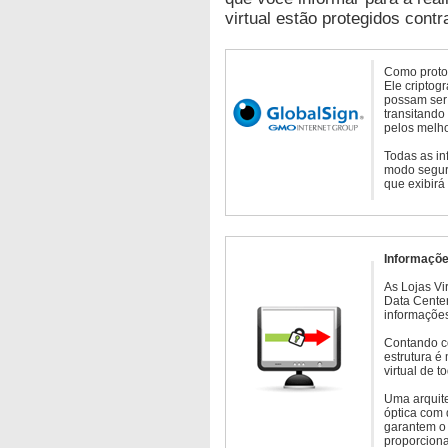
virtual estão protegidos contr
Como protoc
Ele criptog
possam ser 
transitando
pelos melho
Todas as in
modo seguro
que exibirá
Informaçõe
As Lojas Vi
Data Cente
informações
Contando c
estrutura é
virtual de 
Uma arquite
óptica com 
garantem o 
proporcion