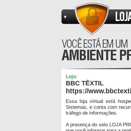
Loja:
BBC TÊXTIL
https://www.bbctext
Essa loja virtual está hos
Sistemas, e conta com recur
tráfego de informações.
A presença do selo LOJA PR
que você informar para a real