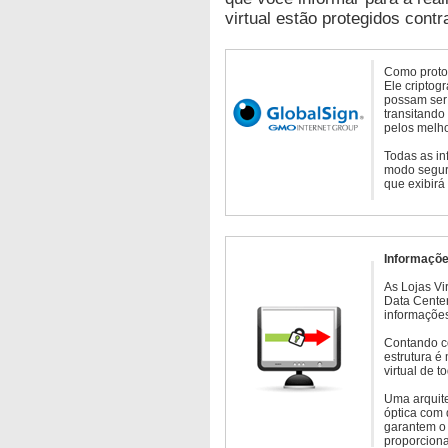
virtual estão protegidos contr
Como protoc
Ele criptog
possam ser 
transitando
pelos melho
Todas as in
modo seguro
que exibirá
Informaçõe
As Lojas Vi
Data Cente
informações
Contando c
estrutura é
virtual de 
Uma arquite
óptica com 
garantem o 
proporcion