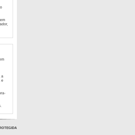
do
 em
ador,
 em
 a
 e
bra-
.
ROTEGIDA