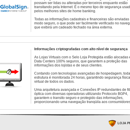
possam ser lidas ou alteradas por terceiros enquanto estão
transitando pela Internet. É o mesmo tipo de segurança usa
pelos melhores sites de home banking.
Todas as informações cadastrais e financeiras são enviadas
modo seguro, o que pode ser facilmente verificado no naveg
que exibirá um cadeado fechado na área externa.
Informações criptografadas com alto nível de segurança
As Lojas Virtuais com o Selo Loja Protegida estão alocadas
Data Centers 100% seguros, que garantem a proteção das
informações dos lojistas e de seus clientes.
Contando com tecnologias avançadas de hospedagem, toda
estrutura é monitorada 24 horas, garantindo segurança física
virtual de todos os dados.
Uma arquitetura avançada e Conexões IP redundantes de fi
óptica com diversas operadoras utilizando Protocolo BGP4,
garantem o transito seguro e protegido das informações,
proporcionando uma navegação tranqüila aos consumidores
LOJA P