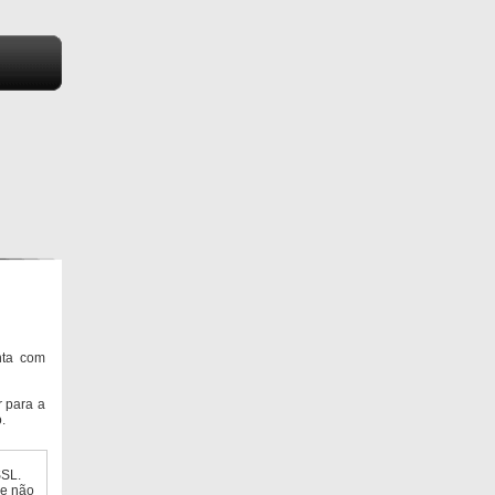
nta com
 para a
.
SSL.
ue não