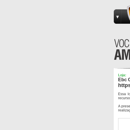
Loja:
Ebc 
http
Essa l
recurso
A pres
realiza