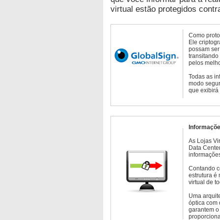
virtual estão protegidos contr
Como protoc
Ele criptog
possam ser 
transitando
pelos melho
Todas as in
modo seguro
que exibirá
Informaçõe
As Lojas Vi
Data Cente
informações
Contando c
estrutura é
virtual de 
Uma arquite
óptica com 
garantem o 
proporcion