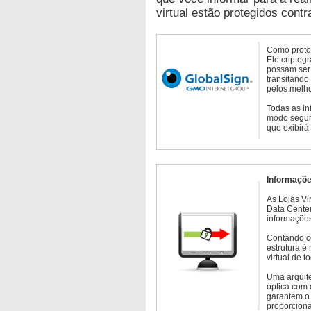
virtual estão protegidos contr
Como protoc
Ele criptog
possam ser 
transitando
pelos melho
Todas as in
modo seguro
que exibirá
Informaçõe
As Lojas Vi
Data Cente
informações
Contando c
estrutura é
virtual de 
Uma arquite
óptica com 
garantem o 
proporcion