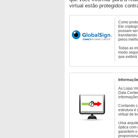
virtual estão protegidos contr
Como protoc
Ele criptog
possam ser 
transitando
pelos melho
Todas as in
modo seguro
que exibirá
Informaçõe
As Lojas Vi
Data Cente
informações
Contando c
estrutura é
virtual de 
Uma arquite
óptica com 
garantem o 
proporcion