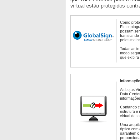
virtual estão protegidos contr
Como protoc
Ele criptog
possam ser 
transitando
pelos melho
Todas as in
modo seguro
que exibirá
Informaçõe
As Lojas Vi
Data Cente
informações
Contando c
estrutura é
virtual de 
Uma arquite
óptica com 
garantem o 
proporcion