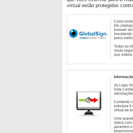
virtual estão protegidos contr
Como protoc
Ele criptog
possam ser 
transitando
pelos melho
Todas as in
modo seguro
que exibirá
Informaçõe
As Lojas Vi
Data Cente
informações
Contando c
estrutura é
virtual de 
Uma arquite
óptica com 
garantem o 
proporcion