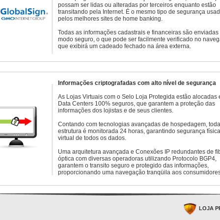
possam ser lidas ou alteradas por terceiros enquanto estão
transitando pela Internet. É o mesmo tipo de segurança usa
pelos melhores sites de home banking.
Todas as informações cadastrais e financeiras são enviadas
modo seguro, o que pode ser facilmente verificado no naveg
que exibirá um cadeado fechado na área externa.
Informações criptografadas com alto nível de segurança
As Lojas Virtuais com o Selo Loja Protegida estão alocadas
Data Centers 100% seguros, que garantem a proteção das
informações dos lojistas e de seus clientes.
Contando com tecnologias avançadas de hospedagem, toda
estrutura é monitorada 24 horas, garantindo segurança física
virtual de todos os dados.
Uma arquitetura avançada e Conexões IP redundantes de fi
óptica com diversas operadoras utilizando Protocolo BGP4,
garantem o transito seguro e protegido das informações,
proporcionando uma navegação tranqüila aos consumidores
LOJA P