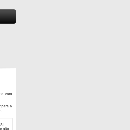
nta com
 para a
.
SSL.
ue não