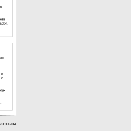
do
 em
ador,
 em
 a
 e
bra-
.
ROTEGIDA