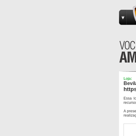
Loja:
Bevi
http
Essa l
recurso
A pres
realiza