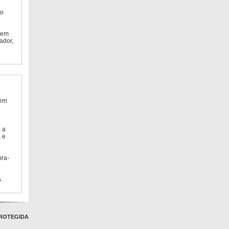
do
 em
ador,
 em
 a
 e
bra-
.
ROTEGIDA