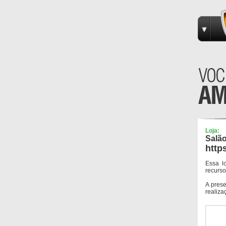
Loja:
Salã
http
Essa l
recurso
A pres
realiza