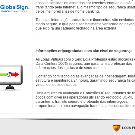
possam ser lidas ou alteradas por terceiros enquanto estão
transitando pela Internet. É o mesmo tipo de segurança usa
pelos melhores sites de home banking.
Todas as informações cadastrais e financeiras são enviadas
modo seguro, o que pode ser facilmente verificado no naveg
que exibirá um cadeado fechado na área externa.
Informações criptografadas com alto nível de segurança
As Lojas Virtuais com o Selo Loja Protegida estão alocadas
Data Centers 100% seguros, que garantem a proteção das
informações dos lojistas e de seus clientes.
Contando com tecnologias avançadas de hospedagem, toda
estrutura é monitorada 24 horas, garantindo segurança física
virtual de todos os dados.
Uma arquitetura avançada e Conexões IP redundantes de fi
óptica com diversas operadoras utilizando Protocolo BGP4,
garantem o transito seguro e protegido das informações,
proporcionando uma navegação tranqüila aos consumidores
LOJA P