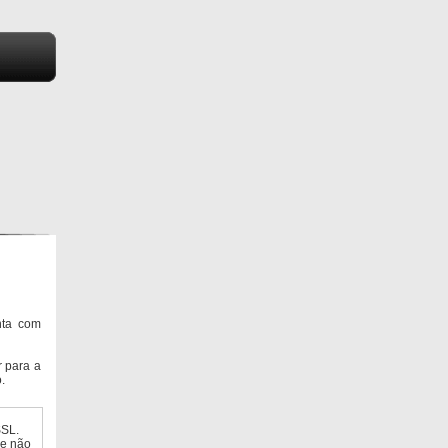
nta com
 para a
.
SSL.
ue não