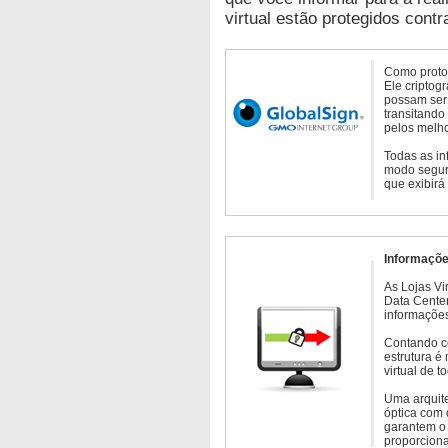
virtual estão protegidos contr
Como protoc
Ele criptog
possam ser 
transitando
pelos melho
Todas as in
modo seguro
que exibirá
Informaçõe
As Lojas Vi
Data Cente
informações
Contando c
estrutura é
virtual de 
Uma arquite
óptica com 
garantem o 
proporcion