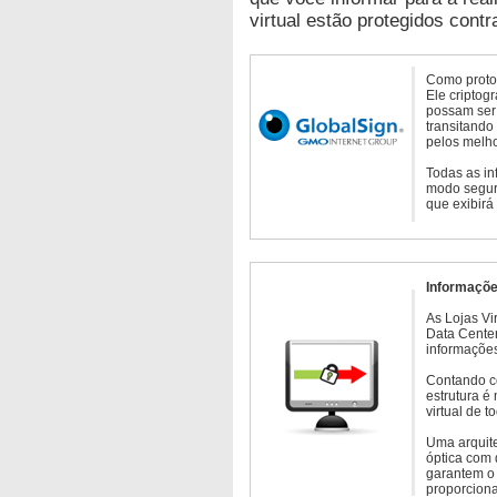
virtual estão protegidos contr
Como protoc
Ele criptog
possam ser 
transitando
pelos melho
Todas as in
modo seguro
que exibirá
Informaçõe
As Lojas Vi
Data Cente
informações
Contando c
estrutura é
virtual de 
Uma arquite
óptica com 
garantem o 
proporcion