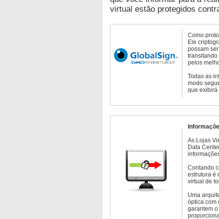
virtual estão protegidos contr
Como protoc
Ele criptog
possam ser 
transitando
pelos melho
Todas as in
modo seguro
que exibirá
Informaçõe
As Lojas Vi
Data Cente
informações
Contando c
estrutura é
virtual de 
Uma arquite
óptica com 
garantem o 
proporcion