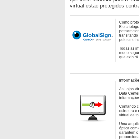
virtual estão protegidos contr
Como protoc
Ele criptog
possam ser 
transitando
pelos melho
Todas as in
modo seguro
que exibirá
Informaçõe
As Lojas Vi
Data Cente
informações
Contando c
estrutura é
virtual de 
Uma arquite
óptica com 
garantem o 
proporcion