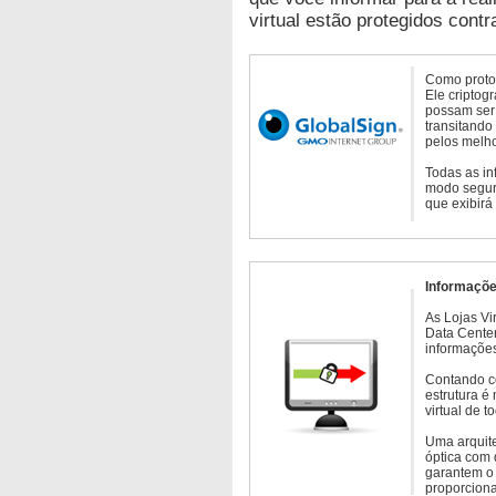
virtual estão protegidos contr
Como protoc
Ele criptog
possam ser 
transitando
pelos melho
Todas as in
modo seguro
que exibirá
Informaçõe
As Lojas Vi
Data Cente
informações
Contando c
estrutura é
virtual de 
Uma arquite
óptica com 
garantem o 
proporcion