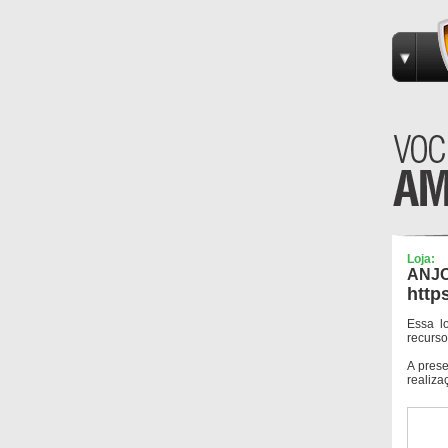
Loja:
ANJO
http
Essa l
recurso
A pres
realiza