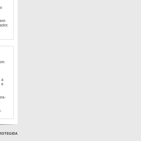
do
 em
ador,
 em
 a
 e
bra-
.
ROTEGIDA