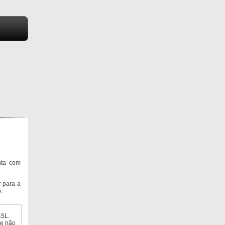
nta com
 para a
.
SSL.
ue não