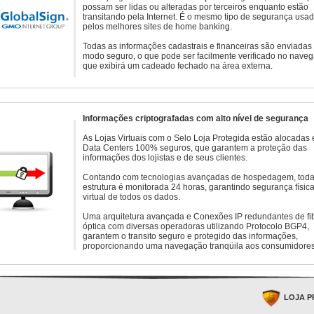
possam ser lidas ou alteradas por terceiros enquanto estão
transitando pela Internet. É o mesmo tipo de segurança usa
pelos melhores sites de home banking.
Todas as informações cadastrais e financeiras são enviadas
modo seguro, o que pode ser facilmente verificado no naveg
que exibirá um cadeado fechado na área externa.
Informações criptografadas com alto nível de segurança
As Lojas Virtuais com o Selo Loja Protegida estão alocadas
Data Centers 100% seguros, que garantem a proteção das
informações dos lojistas e de seus clientes.
Contando com tecnologias avançadas de hospedagem, toda
estrutura é monitorada 24 horas, garantindo segurança física
virtual de todos os dados.
Uma arquitetura avançada e Conexões IP redundantes de fi
óptica com diversas operadoras utilizando Protocolo BGP4,
garantem o transito seguro e protegido das informações,
proporcionando uma navegação tranqüila aos consumidores
LOJA P