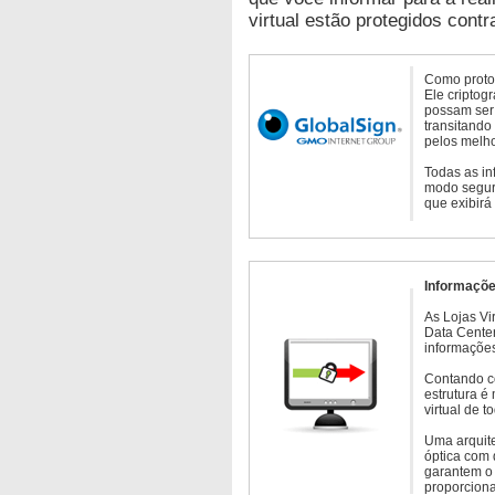
virtual estão protegidos contr
Como protoc
Ele criptog
possam ser 
transitando
pelos melho
Todas as in
modo seguro
que exibirá
Informaçõe
As Lojas Vi
Data Cente
informações
Contando c
estrutura é
virtual de 
Uma arquite
óptica com 
garantem o 
proporcion