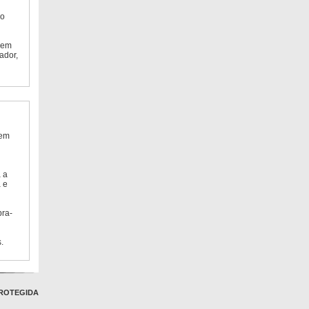
do
 em
ador,
 em
 a
 e
bra-
.
ROTEGIDA