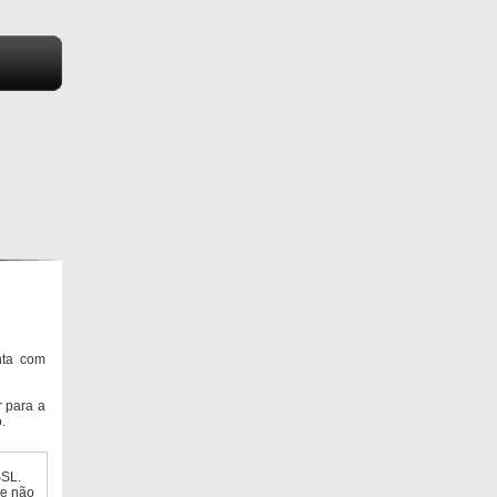
nta com
 para a
.
SSL.
ue não