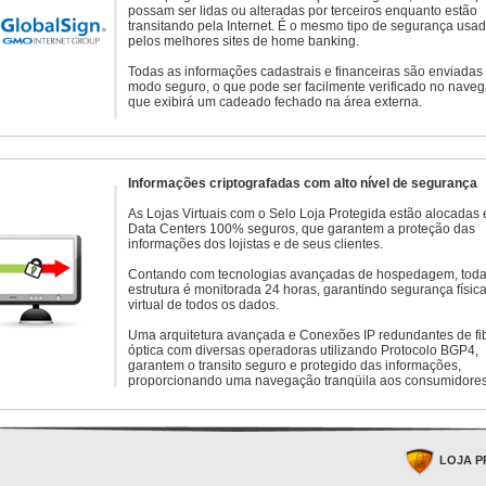
possam ser lidas ou alteradas por terceiros enquanto estão
transitando pela Internet. É o mesmo tipo de segurança usa
pelos melhores sites de home banking.
Todas as informações cadastrais e financeiras são enviadas
modo seguro, o que pode ser facilmente verificado no naveg
que exibirá um cadeado fechado na área externa.
Informações criptografadas com alto nível de segurança
As Lojas Virtuais com o Selo Loja Protegida estão alocadas
Data Centers 100% seguros, que garantem a proteção das
informações dos lojistas e de seus clientes.
Contando com tecnologias avançadas de hospedagem, toda
estrutura é monitorada 24 horas, garantindo segurança física
virtual de todos os dados.
Uma arquitetura avançada e Conexões IP redundantes de fi
óptica com diversas operadoras utilizando Protocolo BGP4,
garantem o transito seguro e protegido das informações,
proporcionando uma navegação tranqüila aos consumidores
LOJA P