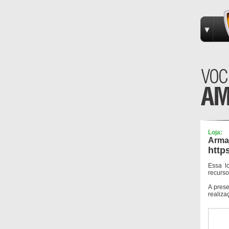
Loja:
Arma
http
Essa l
recurso
A pres
realiza