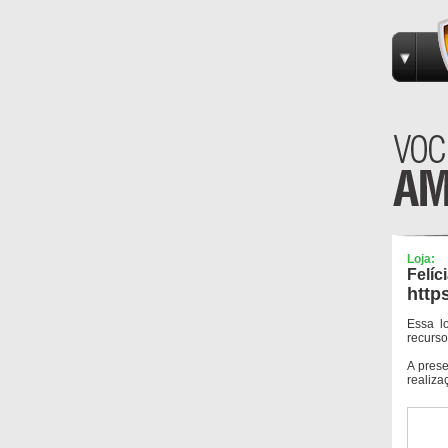
Loja:
Felíc
http
Essa l
recurso
A pres
realiza