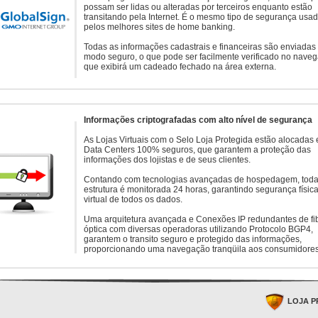
possam ser lidas ou alteradas por terceiros enquanto estão
transitando pela Internet. É o mesmo tipo de segurança usa
pelos melhores sites de home banking.
Todas as informações cadastrais e financeiras são enviadas
modo seguro, o que pode ser facilmente verificado no naveg
que exibirá um cadeado fechado na área externa.
Informações criptografadas com alto nível de segurança
As Lojas Virtuais com o Selo Loja Protegida estão alocadas
Data Centers 100% seguros, que garantem a proteção das
informações dos lojistas e de seus clientes.
Contando com tecnologias avançadas de hospedagem, toda
estrutura é monitorada 24 horas, garantindo segurança física
virtual de todos os dados.
Uma arquitetura avançada e Conexões IP redundantes de fi
óptica com diversas operadoras utilizando Protocolo BGP4,
garantem o transito seguro e protegido das informações,
proporcionando uma navegação tranqüila aos consumidores
LOJA P