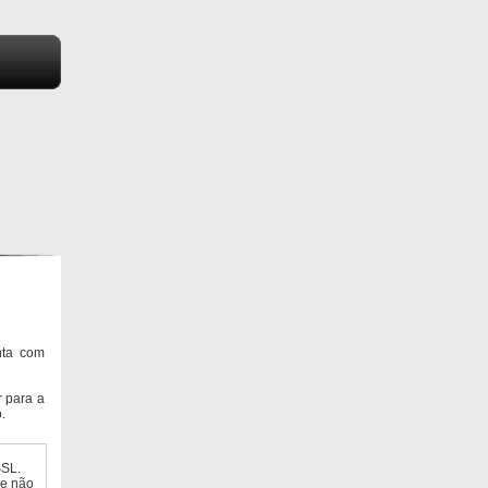
nta com
 para a
.
SSL.
ue não