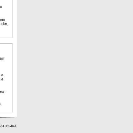
do
 em
ador,
 em
 a
 e
bra-
.
ROTEGIDA