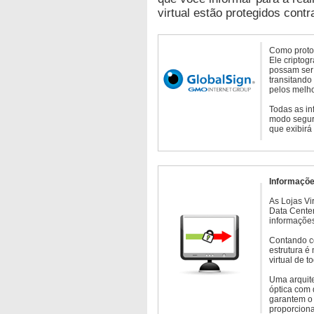
virtual estão protegidos contr
Como protoc
Ele criptog
possam ser 
transitando
pelos melho
Todas as in
modo seguro
que exibirá
Informaçõe
As Lojas Vi
Data Cente
informações
Contando c
estrutura é
virtual de 
Uma arquite
óptica com 
garantem o 
proporcion