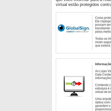
virtual estão protegidos contr
Como protoc
Ele criptog
possam ser 
transitando
pelos melho
Todas as in
modo seguro
que exibirá
Informaçõe
As Lojas Vi
Data Cente
informações
Contando c
estrutura é
virtual de 
Uma arquite
óptica com 
garantem o 
proporcion