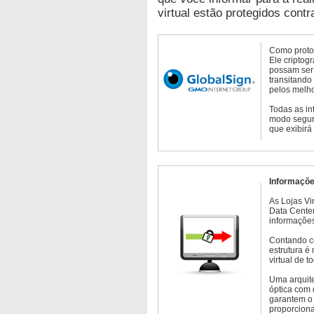
virtual estão protegidos contr
Como protoc
Ele criptog
possam ser 
transitando
pelos melho
Todas as in
modo seguro
que exibirá
Informaçõe
As Lojas Vi
Data Cente
informações
Contando c
estrutura é
virtual de 
Uma arquite
óptica com 
garantem o 
proporcion