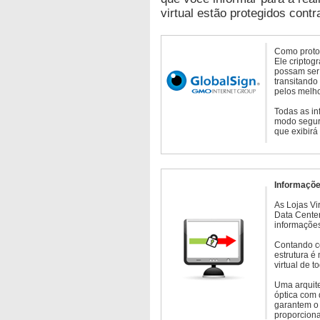
virtual estão protegidos contr
Como protoc
Ele criptog
possam ser 
transitando
pelos melho
Todas as in
modo seguro
que exibirá
Informaçõe
As Lojas Vi
Data Cente
informações
Contando c
estrutura é
virtual de 
Uma arquite
óptica com 
garantem o 
proporcion