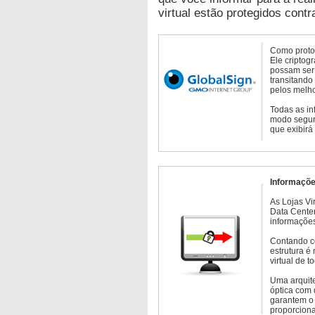
virtual estão protegidos contr
Como protoc
Ele criptog
possam ser 
transitando
pelos melho
Todas as in
modo seguro
que exibirá
Informaçõe
As Lojas Vi
Data Cente
informações
Contando c
estrutura é
virtual de 
Uma arquite
óptica com 
garantem o 
proporcion