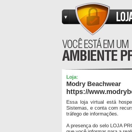
Loja:
Modry Beachwear
https://www.modryb
Essa loja virtual está hos
Sistemas, e conta com recur
tráfego de informações.
A presença do selo LOJA PR
que você informar para a real