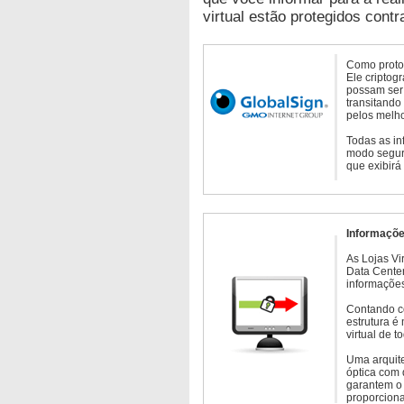
virtual estão protegidos contr
Como protoc
Ele criptog
possam ser 
transitando
pelos melho
Todas as in
modo seguro
que exibirá
Informaçõe
As Lojas Vi
Data Cente
informações
Contando c
estrutura é
virtual de 
Uma arquite
óptica com 
garantem o 
proporcion