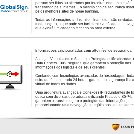
possam ser lidas ou alteradas por terceiros enquanto estão
transitando pela Internet. É o mesmo tipo de segurança usa
pelos melhores sites de home banking.
Todas as informações cadastrais e financeiras são enviadas
modo seguro, o que pode ser facilmente verificado no naveg
que exibirá um cadeado fechado na área externa.
Informações criptografadas com alto nível de segurança
As Lojas Virtuais com o Selo Loja Protegida estão alocadas
Data Centers 100% seguros, que garantem a proteção das
informações dos lojistas e de seus clientes.
Contando com tecnologias avançadas de hospedagem, toda
estrutura é monitorada 24 horas, garantindo segurança física
virtual de todos os dados.
Uma arquitetura avançada e Conexões IP redundantes de fi
óptica com diversas operadoras utilizando Protocolo BGP4,
garantem o transito seguro e protegido das informações,
proporcionando uma navegação tranqüila aos consumidores
LOJA P