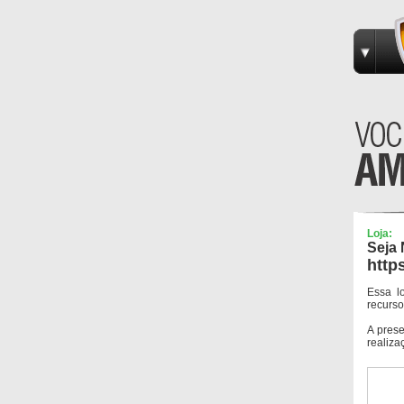
Loja:
Seja 
http
Essa l
recurso
A pres
realiza