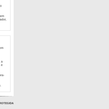
do
 em
ador,
 em
 a
 e
bra-
.
ROTEGIDA