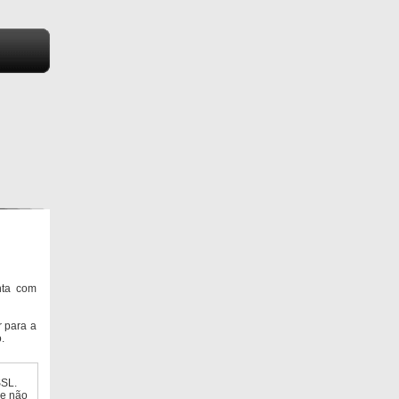
nta com
 para a
.
SSL.
ue não