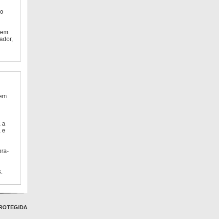
do
 em
ador,
 em
 a
 e
bra-
.
ROTEGIDA