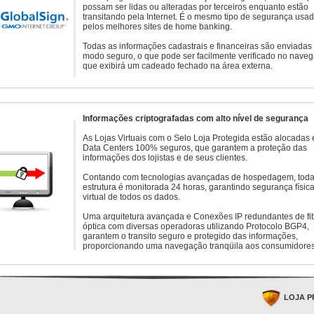
possam ser lidas ou alteradas por terceiros enquanto estão
transitando pela Internet. É o mesmo tipo de segurança usa
pelos melhores sites de home banking.
Todas as informações cadastrais e financeiras são enviadas
modo seguro, o que pode ser facilmente verificado no naveg
que exibirá um cadeado fechado na área externa.
Informações criptografadas com alto nível de segurança
As Lojas Virtuais com o Selo Loja Protegida estão alocadas
Data Centers 100% seguros, que garantem a proteção das
informações dos lojistas e de seus clientes.
Contando com tecnologias avançadas de hospedagem, toda
estrutura é monitorada 24 horas, garantindo segurança física
virtual de todos os dados.
Uma arquitetura avançada e Conexões IP redundantes de fi
óptica com diversas operadoras utilizando Protocolo BGP4,
garantem o transito seguro e protegido das informações,
proporcionando uma navegação tranqüila aos consumidores
LOJA P