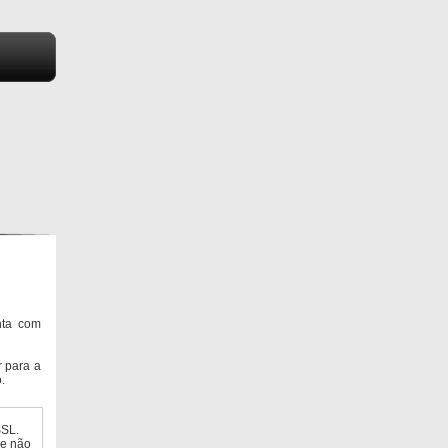
nta com
 para a
.
SSL.
ue não