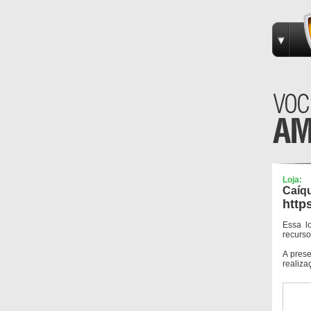
Loja:
Caíq
http
Essa l
recurso
A pres
realiza