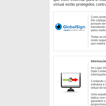
virtual estão protegidos contr
Como protoc
Ele criptog
possam ser 
transitando
pelos melho
Todas as in
modo seguro
que exibirá
Informaçõe
As Lojas Vi
Data Cente
informações
Contando c
estrutura é
virtual de 
Uma arquite
óptica com 
garantem o 
proporcion