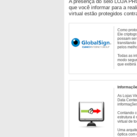
A presença do selo LOJA PR
que você informar para a real
virtual estão protegidos contr
Como protoc
Ele criptog
possam ser 
transitando
pelos melho
Todas as in
modo seguro
que exibirá
Informaçõe
As Lojas Vi
Data Cente
informações
Contando c
estrutura é
virtual de 
Uma arquite
óptica com 