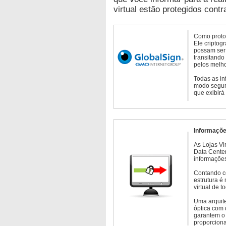
virtual estão protegidos contr
Como protoc
Ele criptog
possam ser 
transitando
pelos melho
Todas as in
modo seguro
que exibirá
Informaçõe
As Lojas Vi
Data Cente
informações
Contando c
estrutura é
virtual de 
Uma arquite
óptica com 
garantem o 
proporcion