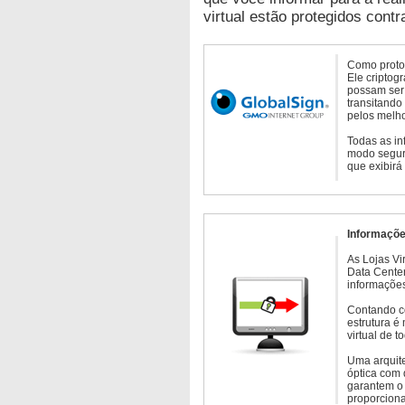
virtual estão protegidos contr
Como protoc
Ele criptog
possam ser 
transitando
pelos melho
Todas as in
modo seguro
que exibirá
Informaçõe
As Lojas Vi
Data Cente
informações
Contando c
estrutura é
virtual de 
Uma arquite
óptica com 
garantem o 
proporcion