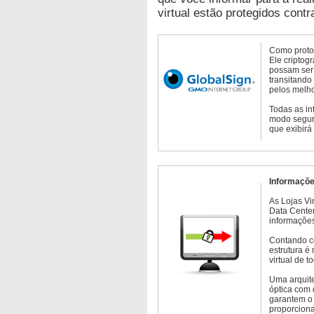
virtual estão protegidos contr
Como protoc
Ele criptog
possam ser 
transitando
pelos melho
Todas as in
modo seguro
que exibirá
Informaçõe
As Lojas Vi
Data Cente
informações
Contando c
estrutura é
virtual de 
Uma arquite
óptica com 
garantem o 
proporcion