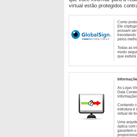
virtual estão protegidos contr
Como protoc
Ele criptog
possam ser 
transitando
pelos melho
Todas as in
modo seguro
que exibirá
Informaçõe
As Lojas Vi
Data Cente
informações
Contando c
estrutura é
virtual de 
Uma arquite
óptica com 
garantem o 
proporcion