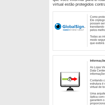
virtual estão protegidos contr
Como protoc
Ele criptog
possam ser 
transitando
pelos melho
Todas as in
modo seguro
que exibirá
Informaçõe
As Lojas Vi
Data Cente
informações
Contando c
estrutura é
virtual de 
Uma arquite
óptica com 
garantem o 
proporcion