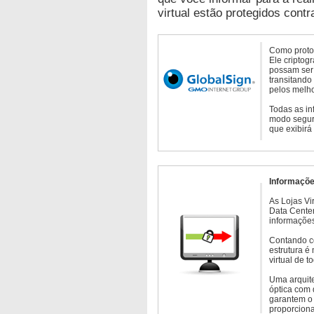
virtual estão protegidos contr
Como protoc
Ele criptog
possam ser 
transitando
pelos melho
Todas as in
modo seguro
que exibirá
Informaçõe
As Lojas Vi
Data Cente
informações
Contando c
estrutura é
virtual de 
Uma arquite
óptica com 
garantem o 
proporcion