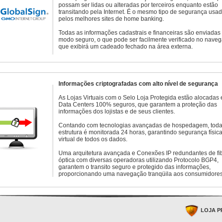
possam ser lidas ou alteradas por terceiros enquanto estão
transitando pela Internet. É o mesmo tipo de segurança usa
pelos melhores sites de home banking.
Todas as informações cadastrais e financeiras são enviadas
modo seguro, o que pode ser facilmente verificado no naveg
que exibirá um cadeado fechado na área externa.
Informações criptografadas com alto nível de segurança
As Lojas Virtuais com o Selo Loja Protegida estão alocadas
Data Centers 100% seguros, que garantem a proteção das
informações dos lojistas e de seus clientes.
Contando com tecnologias avançadas de hospedagem, toda
estrutura é monitorada 24 horas, garantindo segurança física
virtual de todos os dados.
Uma arquitetura avançada e Conexões IP redundantes de fi
óptica com diversas operadoras utilizando Protocolo BGP4,
garantem o transito seguro e protegido das informações,
proporcionando uma navegação tranqüila aos consumidores
LOJA P