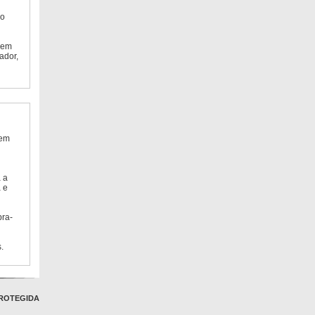
do
 em
ador,
 em
 a
 e
bra-
.
ROTEGIDA