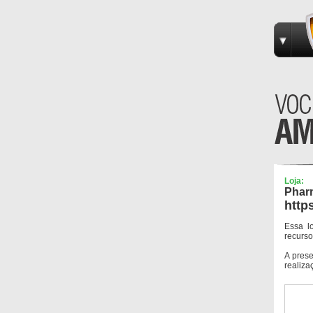
Loja:
Phar
http
Essa l
recurso
A pres
realiza