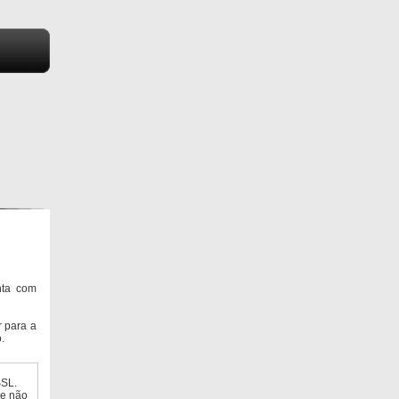
nta com
 para a
.
SSL.
ue não