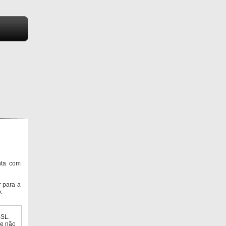
nta com
 para a
.
SSL.
ue não