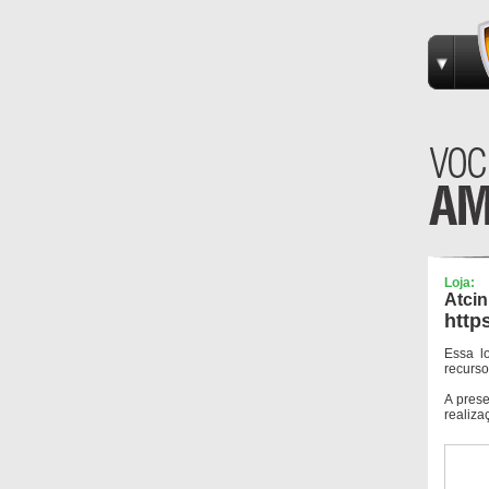
Loja:
Atcin
http
Essa l
recurso
A pres
realiza