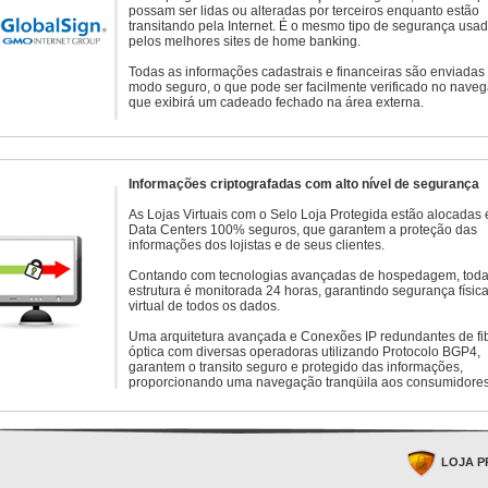
possam ser lidas ou alteradas por terceiros enquanto estão
transitando pela Internet. É o mesmo tipo de segurança usa
pelos melhores sites de home banking.
Todas as informações cadastrais e financeiras são enviadas
modo seguro, o que pode ser facilmente verificado no naveg
que exibirá um cadeado fechado na área externa.
Informações criptografadas com alto nível de segurança
As Lojas Virtuais com o Selo Loja Protegida estão alocadas
Data Centers 100% seguros, que garantem a proteção das
informações dos lojistas e de seus clientes.
Contando com tecnologias avançadas de hospedagem, toda
estrutura é monitorada 24 horas, garantindo segurança física
virtual de todos os dados.
Uma arquitetura avançada e Conexões IP redundantes de fi
óptica com diversas operadoras utilizando Protocolo BGP4,
garantem o transito seguro e protegido das informações,
proporcionando uma navegação tranqüila aos consumidores
LOJA P