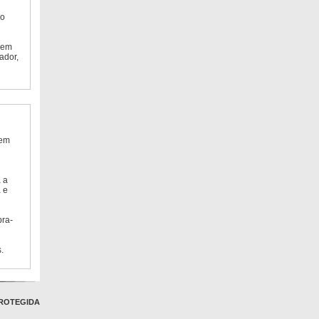
do
 em
ador,
 em
 a
 e
bra-
.
ROTEGIDA