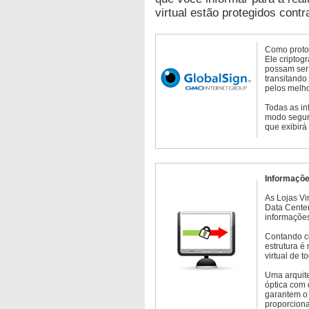
virtual estão protegidos contr
Como protoc
Ele criptog
possam ser 
transitando
pelos melho
Todas as in
modo seguro
que exibirá
Informaçõe
As Lojas Vi
Data Cente
informações
Contando c
estrutura é
virtual de 
Uma arquite
óptica com 
garantem o 
proporcion