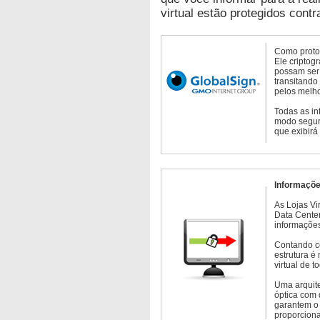
virtual estão protegidos contr
Como protoc
Ele criptog
possam ser 
transitando
pelos melho
Todas as in
modo seguro
que exibirá
Informaçõe
As Lojas Vi
Data Cente
informações
Contando c
estrutura é
virtual de 
Uma arquite
óptica com 
garantem o 
proporcion