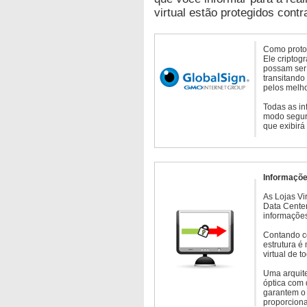
virtual estão protegidos contr
Como protoc
Ele criptog
possam ser 
transitando
pelos melho
Todas as in
modo seguro
que exibirá
Informaçõe
As Lojas Vi
Data Cente
informações
Contando c
estrutura é
virtual de 
Uma arquite
óptica com 
garantem o 
proporcion