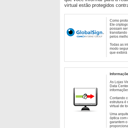
virtual estão protegidos contr
Como protoc
Ele criptog
possam ser 
transitando
pelos melho
Todas as in
modo seguro
que exibirá
Informaçõe
As Lojas Vi
Data Cente
informações
Contando c
estrutura é
virtual de 
Uma arquite
óptica com 
garantem o 
proporcion