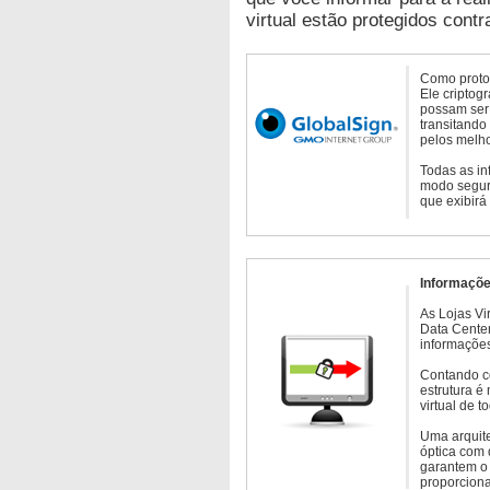
virtual estão protegidos contr
Como protoc
Ele criptog
possam ser 
transitando
pelos melho
Todas as in
modo seguro
que exibirá
Informaçõe
As Lojas Vi
Data Cente
informações
Contando c
estrutura é
virtual de 
Uma arquite
óptica com 
garantem o 
proporcion