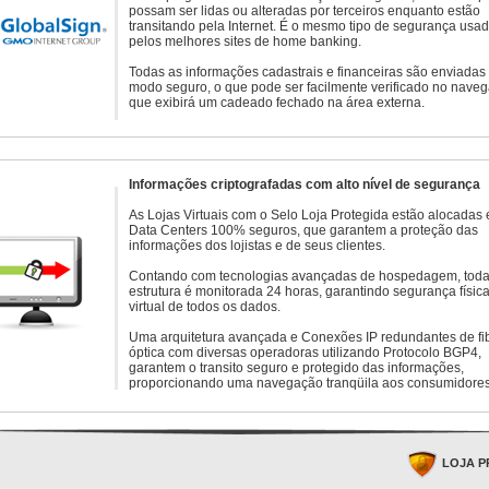
possam ser lidas ou alteradas por terceiros enquanto estão
transitando pela Internet. É o mesmo tipo de segurança usa
pelos melhores sites de home banking.
Todas as informações cadastrais e financeiras são enviadas
modo seguro, o que pode ser facilmente verificado no naveg
que exibirá um cadeado fechado na área externa.
Informações criptografadas com alto nível de segurança
As Lojas Virtuais com o Selo Loja Protegida estão alocadas
Data Centers 100% seguros, que garantem a proteção das
informações dos lojistas e de seus clientes.
Contando com tecnologias avançadas de hospedagem, toda
estrutura é monitorada 24 horas, garantindo segurança física
virtual de todos os dados.
Uma arquitetura avançada e Conexões IP redundantes de fi
óptica com diversas operadoras utilizando Protocolo BGP4,
garantem o transito seguro e protegido das informações,
proporcionando uma navegação tranqüila aos consumidores
LOJA P