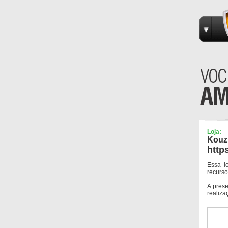
Loja:
Kouz
http
Essa l
recurso
A pres
realiza