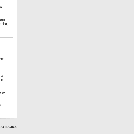
do
 em
ador,
 em
 a
 e
bra-
.
ROTEGIDA