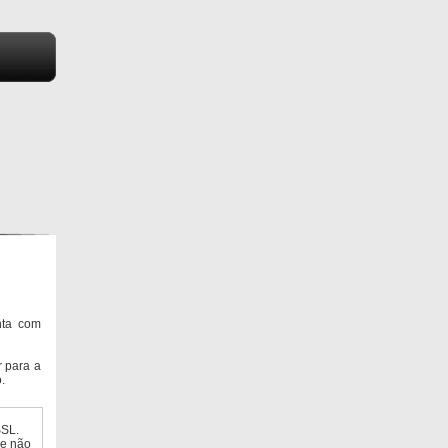
nta com
 para a
.
SSL.
ue não